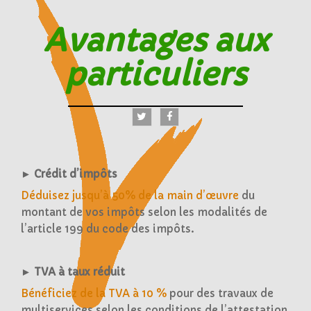
Avantages aux
particuliers
► Crédit d’impôts
Déduisez jusqu’à 50% de la main d’œuvre
du
montant de vos impôts selon les modalités de
l’article 199 du code des impôts.
► TVA à taux réduit
Bénéficiez de la TVA à 10 %
pour des travaux de
multiservices selon les conditions de l’attestation