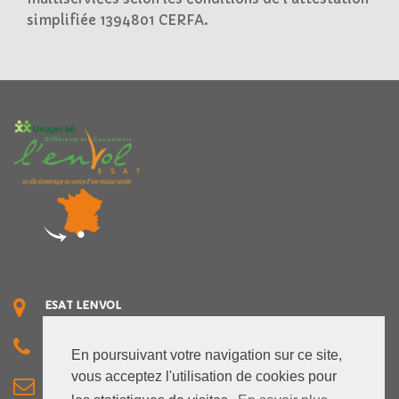
simplifiée 1394801 CERFA.
ESAT LENVOL
2094 CHEMIN DE MAILLOLES - 66000 PERPIGNAN
TÉLÉPHONE
En poursuivant votre navigation sur ce site,
04 68 85 04 14 - FAX : 04 68 56 65 10
vous acceptez l'utilisation de cookies pour
EMAIL
esatenvol@unapei66.org