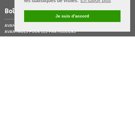
les statistiques de visites.
En savoir plus
Boîte à outils
Je suis d'accord
AVANTAGES POUR LES ENTREPRISES
AVANTAGES POUR LES PARTICULIERS
À propos
DEMANDE DE DEVIS GRATUIT
MENTIONS LÉGALES
Liens
FACEBOOK ESAT L'ENVOL
UNAPEI 66
Consultez notre charte de protection des données
personnelles
ASSOCIATION GESTIONNAIRE :