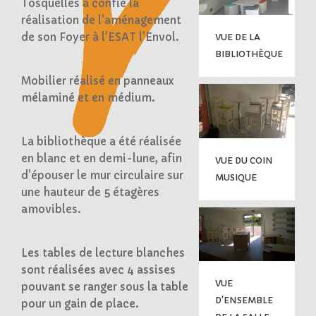
Tosquelles a confié la
réalisation de l'aménagement
de son Foyer à l'ESAT l'Envol.
VUE DE LA
BIBLIOTHÈQUE
Mobilier réalisé en panneaux
mélaminé et en médium.
La bibliothèque a été réalisée
en blanc et en demi-lune, afin
VUE DU COIN
d'épouser le mur circulaire sur
MUSIQUE
une hauteur de 5 étagères
amovibles.
Les tables de lecture blanches
sont réalisées avec 4 assises
VUE
pouvant se ranger sous la table
D'ENSEMBLE
pour un gain de place.